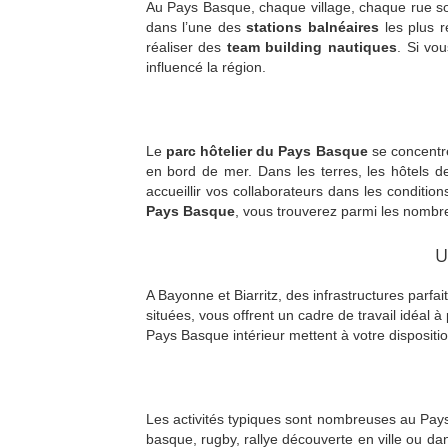
Au Pays Basque, chaque village, chaque rue so
dans l’une des
stations balnéaires
les plus r
réaliser des
team building nautiques
. Si vou
influencé la région.
Le
parc hôtelier du Pays Basque
se concentre
en bord de mer. Dans les terres, les hôtels 
accueillir vos collaborateurs dans les conditi
Pays Basque
, vous trouverez parmi les nombr
U
A Bayonne et Biarritz, des infrastructures parf
situées, vous offrent un cadre de travail idéal 
Pays Basque intérieur mettent à votre disposit
Les activités typiques sont nombreuses au Pay
basque, rugby, rallye découverte en ville ou d