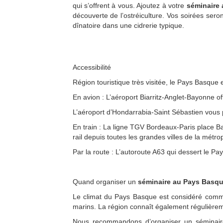
qui s’offrent à vous. Ajoutez à votre
séminaire
découverte de l’ostréiculture. Vos soirées ser
dînatoire dans une cidrerie typique.
Accessibilité
Région touristique très visitée, le Pays Basque e
En avion : L’aéroport Biarritz-Anglet-Bayonne of
L’aéroport d’Hondarrabia-Saint Sébastien vous 
En train : La ligne TGV Bordeaux-Paris place B
rail depuis toutes les grandes villes de la métro
Par la route : L’autoroute A63 qui dessert le P
Quand organiser un
séminaire au Pays Basq
Le climat du Pays Basque est considéré comme
marins. La région connaît également régulièrem
Nous recommandons d’organiser un séminaire a