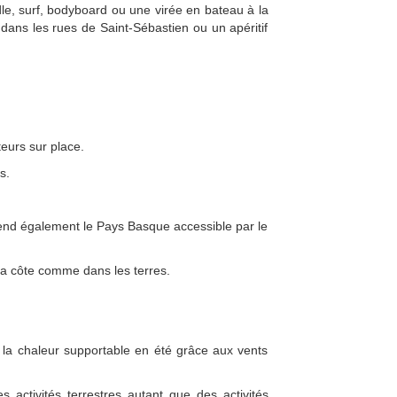
le, surf, bodyboard ou une virée en bateau à la
dans les rues de Saint-Sébastien ou un apéritif
teurs sur place.
s.
rend également le Pays Basque accessible par le
 la côte comme dans les terres.
la chaleur supportable en été grâce aux vents
activités terrestres autant que des activités