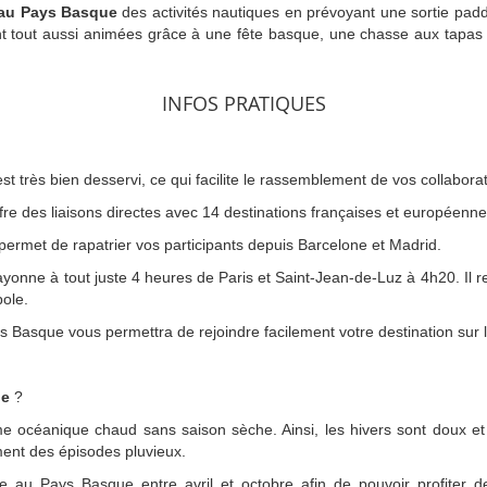
 au Pays Basque
des activités nautiques en prévoyant une sortie padd
ont tout aussi animées grâce à une fête basque, une chasse aux tapas 
INFOS PRATIQUES
st très bien desservi, ce qui facilite le rassemblement de vos collabora
fre des liaisons directes avec 14 destinations françaises et européenne
permet de rapatrier vos participants depuis Barcelone et Madrid.
ayonne à tout juste 4 heures de Paris et Saint-Jean-de-Luz à 4h20. Il 
pole.
ays Basque vous permettra de rejoindre facilement votre destination sur
ue
?
 océanique chaud sans saison sèche. Ainsi, les hivers sont doux et 
ent des épisodes pluvieux.
u Pays Basque entre avril et octobre afin de pouvoir profiter des 