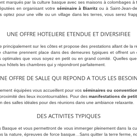
nt marqués par la culture basque avec ses maisons à colombages à tr
éputées en organisant votre
séminaire à Biarritz
ou à Saint-Jean-de-
s optez pour une ville ou un village dans les terres, vous serez frappé
UNE OFFRE HOTELIERE ETENDUE ET DIVERSIFIEE
 principalement sur les côtes et propose des prestations allant de la r
de charme prennent place dans des demeures typiques et offrent un 
ons optimales que vous soyez en petit ou en grand comité. Quelles qu
eux hôtels les chambres qui y répondront parfaitement.
NE OFFRE DE SALLE QUI REPOND A TOUS LES BESOI
aitement équipées vous accueillent pour vos
séminaires ou convention
à proximité des lieux incontournables. Pour des
manifestations de pet
ion des salles idéales pour des réunions dans une ambiance relaxante.
DES ACTIVITES TYPIQUES
s Basque et vous permettront de vous immerger pleinement dans la cu
ans la nature, épreuves de force basque…Sans quitter la terre ferme,